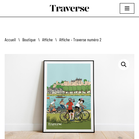
Aller
au
contenu
Accueil
\
Boutique
\
Affiche
\
Affiche – Traverse numéro 2