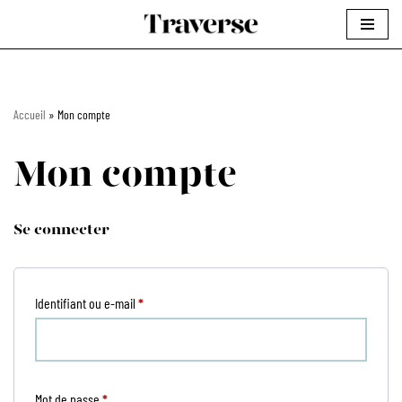
Aller
au
contenu
Accueil
»
Mon compte
Mon compte
Se connecter
Identifiant ou e-mail
*
Mot de passe
*