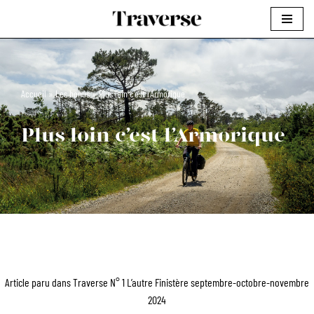
Aller
au
contenu
Accueil
»
Les bonus
»
Plus loin c’est l’Armorique
Plus loin c’est l’Armorique
Article paru dans Traverse N° 1 L’autre Finistère septembre-octobre-novembre
2024