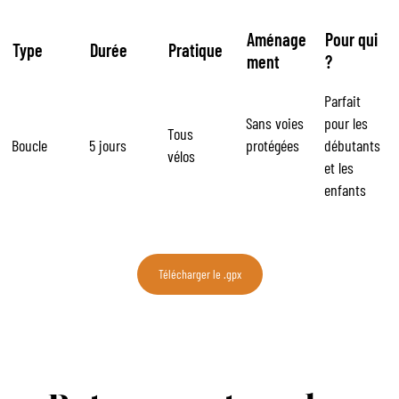
Aménage
Pour qui
Type
Durée
Pratique
ment
?
Parfait
Sans voies
pour les
Tous
Boucle
5 jours
protégées
débutants
vélos
et les
enfants
Télécharger le .gpx