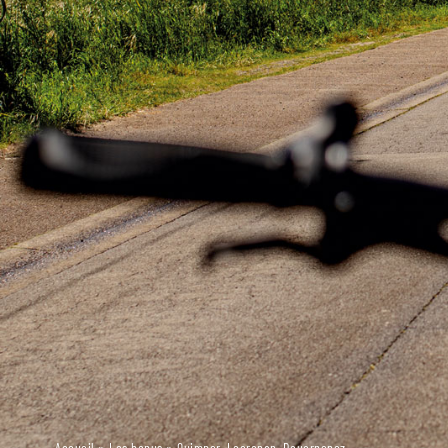
Accueil
»
Les bonus
»
Quimper, Locronan, Douarnenez