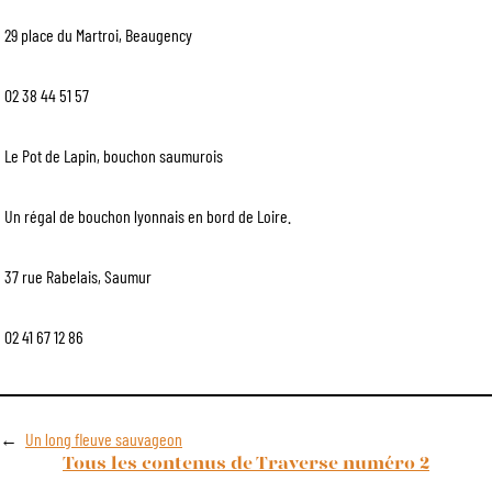
29 place du Martroi, Beaugency
02 38 44 51 57
Le Pot de Lapin, bouchon saumurois
Un régal de bouchon lyonnais en bord de Loire.
37 rue Rabelais, Saumur
02 41 67 12 86
←
Un long fleuve sauvageon
Tous les contenus de Traverse numéro 2