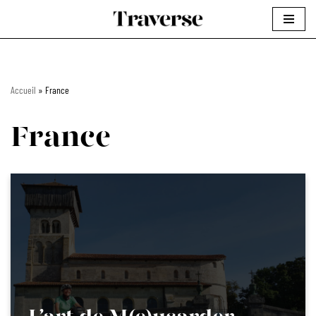
Aller
au
contenu
Accueil
»
France
France