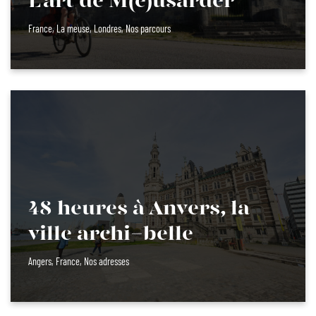
L’art de M(e)usarder
France
,
La meuse
,
Londres
,
Nos parcours
48 heures à Anvers, la
ville archi-belle
Angers
,
France
,
Nos adresses