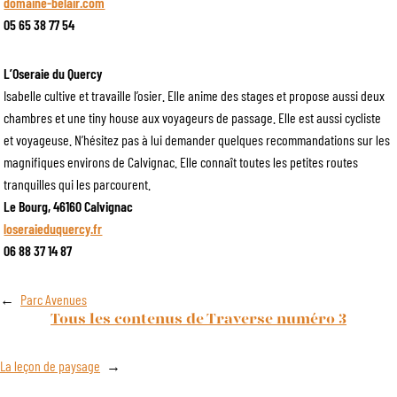
domaine-belair.com
05 65 38 77 54
L’Oseraie du Quercy
Isabelle cultive et travaille l’osier. Elle anime des stages et propose aussi deux
chambres et une tiny house aux voyageurs de passage. Elle est aussi cycliste
et voyageuse. N’hésitez pas à lui demander quelques recommandations sur les
magnifiques environs de Calvignac. Elle connaît toutes les petites routes
tranquilles qui les parcourent.
Le Bourg, 46160 Calvignac
loseraieduquercy.fr
06 88 37 14 87
←
Parc Avenues
Tous les contenus de Traverse numéro 3
La leçon de paysage
→