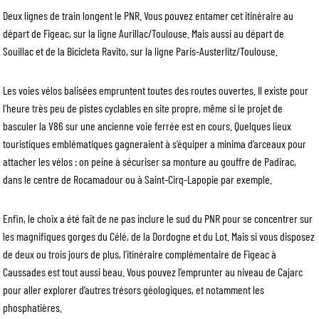
Deux lignes de train longent le PNR. Vous pouvez entamer cet itinéraire au
départ de Figeac, sur la ligne Aurillac/Toulouse. Mais aussi au départ de
Souillac et de la Bicicleta Ravito, sur la ligne Paris-Austerlitz/Toulouse.
Les voies vélos balisées empruntent toutes des routes ouvertes. Il existe pour
l’heure très peu de pistes cyclables en site propre, même si le projet de
basculer la V86 sur une ancienne voie ferrée est en cours. Quelques lieux
touristiques emblématiques gagneraient à s’équiper a minima d’arceaux pour
attacher les vélos : on peine à sécuriser sa monture au gouffre de Padirac,
dans le centre de Rocamadour ou à Saint-Cirq-Lapopie par exemple.
Enfin, le choix a été fait de ne pas inclure le sud du PNR pour se concentrer sur
les magnifiques gorges du Célé, de la Dordogne et du Lot. Mais si vous disposez
de deux ou trois jours de plus, l’itinéraire complémentaire de Figeac à
Caussades est tout aussi beau. Vous pouvez l’emprunter au niveau de Cajarc
pour aller explorer d’autres trésors géologiques, et notamment les
phosphatières.