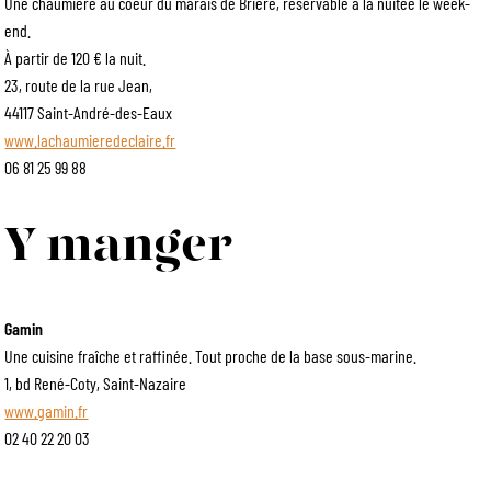
Une chaumière au coeur du marais de Brière, réservable à la nuitée le week-
end.
À partir de 120 € la nuit.
23, route de la rue Jean,
44117 Saint-André-des-Eaux
www.lachaumieredeclaire.fr
06 81 25 99 88
Y manger
Gamin
Une cuisine fraîche et raffinée. Tout proche de la base sous-marine.
1, bd René-Coty, Saint-Nazaire
www.gamin.fr
02 40 22 20 03